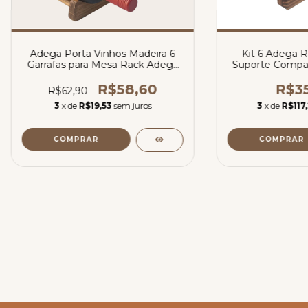
Adega Porta Vinhos Madeira 6
Kit 6 Adega R
Garrafas para Mesa Rack Adega
Suporte Compac
Armário Bar Cozinha
para
Restaurantes Decoração - La
R$58,60
R$35
R$62,90
Nacasa
3
x de
R$19,53
sem juros
3
x de
R$117