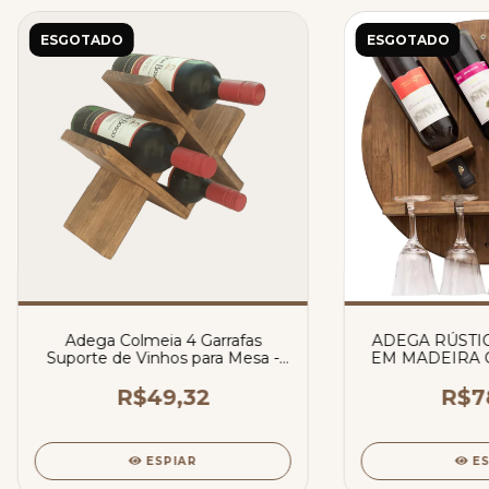
ESGOTADO
ESGOTADO
Adega Colmeia 4 Garrafas
ADEGA RÚSTI
Suporte de Vinhos para Mesa -
EM MADEIRA 
La Nacasa
DE TAÇAS
R$49,32
R$7
ESPIAR
E