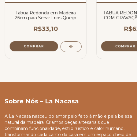
Tabua Redonda em Madeira
TABUA REDON
26cm para Servir Frios Queijo
COM GRAVAÇÃO
Frutas com Molheira de 100ml
ESPA
em Porcelana
R$33,10
R$6
Sobre Nós – La Nacasa
A La Nacasa nasceu do amor pelo feito à mão e pela beleza
natural da madeira. Criamos peças artesanais que
combinam funcionalidade, estilo rústico e calor humano,
transformando cada canto da casa em um espaço cheio de