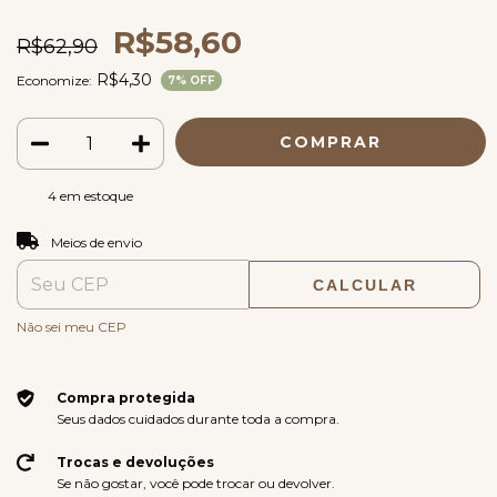
R$58,60
R$62,90
R$4,30
Economize:
7
% OFF
4
em estoque
ALTERAR CEP
Entregas para o CEP:
Meios de envio
CALCULAR
Não sei meu CEP
Compra protegida
Seus dados cuidados durante toda a compra.
Trocas e devoluções
Se não gostar, você pode trocar ou devolver.