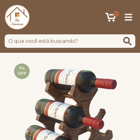
0
7
%
OFF