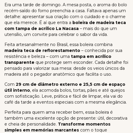
Era uma tarde de domingo. A mesa posta, o aroma do bolo
recém-saído do forno preenchia a casa. Faltava apenas um
detalhe: apresentar sua criação com o cuidado e o charme
que ela merece. É aí que entra a
boleira de madeira teca
com tampa de acrílico La Nacasa
– mais do que um
utensílio, um convite para celebrar o sabor da vida.
Feita artesanalmente no Brasil, essa boleira combina
madeira teca de reflorestamento
– conhecida por sua
resistência e beleza – com uma
tampa em acrílico
transparente
que protege sem esconder. Cada detalhe foi
pensado para valorizar sua mesa: desde os veios únicos da
madeira até o pegador anatômico que facilita o uso.
Com
29 cm de diâmetro externo e 25,5 cm de espaço
útil interno
, ela acomoda bolos, tortas, pães e até queijos
com sofisticação. Leve, prática e fácil de limpar, ela vai do
café da tarde a eventos especiais com a mesma elegância.
Perfeita para quem ama receber bem, essa boleira é
também uma excelente opção de presente: útil, decorativa
e cheia de personalidade.
Transforme momentos
simples em memórias marcantes
com o toque